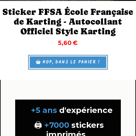
Sticker FFSA École Française
de Karting - Autocollant
Officiel Style Karting
5,60
€
HOP, DANS LE PANIER !
⭐
+
5 ans
d'expérience
🖨️
+
7000
stickers
imprimés