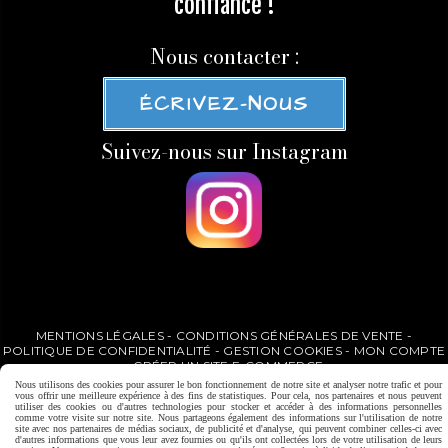
confiance !
Nous contacter :
ÉCRIVEZ-NOUS
Suivez-nous sur Instagram
MENTIONS LÉGALES
CONDITIONS GÉNÉRALES DE VENTE
POLITIQUE DE CONFIDENTIALITÉ
GESTION COOKIES
MON COMPTE
CRÉER UN SITE E-COMMERCE
Nous utilisons des cookies pour assurer le bon fonctionnement de notre site et analyser notre trafic et pour
vous offrir une meilleure expérience à des fins de statistiques. Pour cela, nos partenaires et nous peuvent
utiliser des cookies ou d'autres technologies pour stocker et accéder à des informations personnelles
comme votre visite sur notre site. Nous partageons également des informations sur l'utilisation de notre
site avec nos partenaires de médias sociaux, de publicité et d'analyse, qui peuvent combiner celles-ci avec
d'autres informations que vous leur avez fournies ou qu'ils ont collectées lors de votre utilisation de leurs