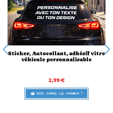
ocollant, adhésif vitre
Sticker
le personnalisable
2,99
€
P, DANS LE PANIER !