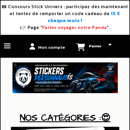
Panneau de gestion des cookies
📸 Concours Stick Univers : participez dès maintenant
et tentez de remporter un code cadeau de
15 €
chaque mois !
👉 Page "
Faites voyager notre Panda
".
Panier
Mon compte
NOS CATÉGORIES :😍