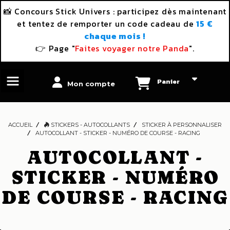
Panneau de gestion des cookies
📸 Concours Stick Univers : participez dès maintenant
et tentez de remporter un code cadeau de
15 €
chaque mois !
👉 Page "
Faites voyager notre Panda
".
Panier
Mon compte
ACCUEIL
STICKERS - AUTOCOLLANTS
STICKER À PERSONNALISER
AUTOCOLLANT - STICKER - NUMÉRO DE COURSE - RACING
AUTOCOLLANT -
STICKER - NUMÉRO
DE COURSE - RACING