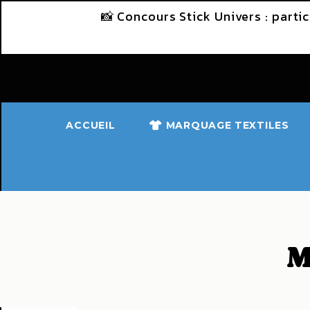
Panneau de gestion des cookies
📸 Concours Stick Univers : part
ACCUEIL
MARQUAGE TEXTILES
M