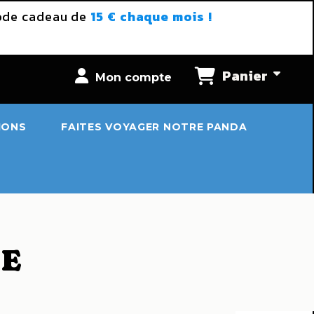
code cadeau de
15 € chaque mois !
Panier
Mon compte
IONS
FAITES VOYAGER NOTRE PANDA
LE